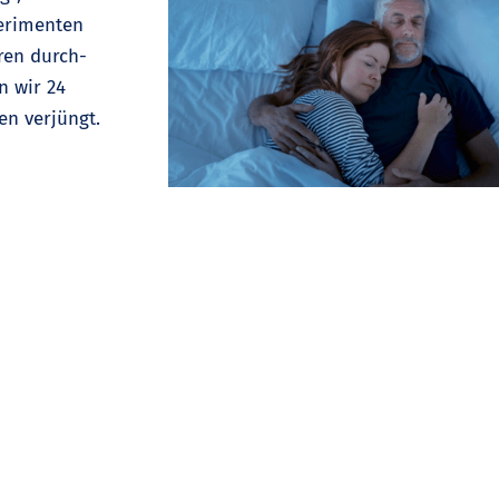
perimenten
ren durch-
n wir 24
en verjüngt.