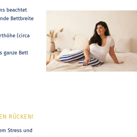
ems beachtet
nde Bettbreite
rthöhe (circa
s ganze Bett
EN RÜCKEN!
lem Stress und