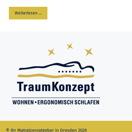
Weiterlesen …
© Ihr Matratzenratgeber in Dresden 2026