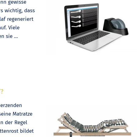
enn gewisse
s wichtig, dass
af regeneriert
uf. Viele
en sie …
T?
merzenden
seine Matratze
in der Regel
tenrost bildet