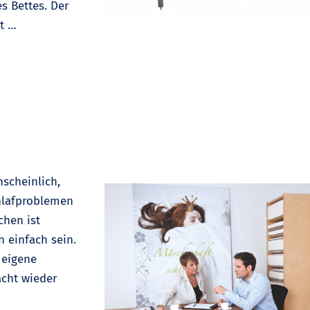
s Bettes. Der
lt …
scheinlich,
hlafproblemen
chen ist
 einfach sein.
 eigene
acht wieder