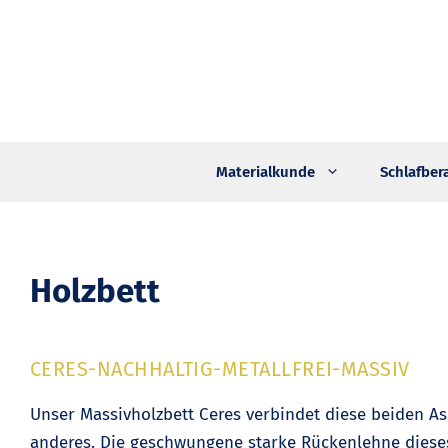
Zum
Inhalt
springen
Materialkunde
Schlafber
Holzbett
CERES-NACHHALTIG-METALLFREI-MASSIV
Unser Massivholzbett Ceres verbindet diese beiden As
anderes. Die geschwungene starke Rückenlehne dieses