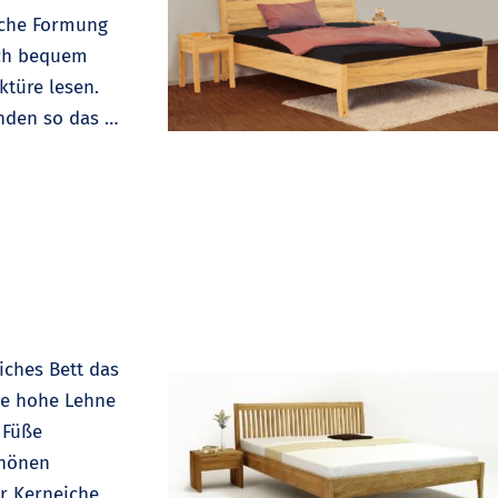
sche Formung
ich bequem
ektüre lesen.
nden so das …
liches Bett das
ise hohe Lehne
 Füße
chönen
er Kerneiche