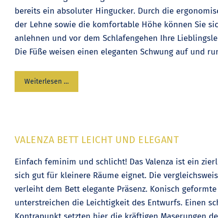
bereits ein absoluter Hingucker. Durch die ergonomi
der Lehne sowie die komfortable Höhe können Sie s
anlehnen und vor dem Schlafengehen Ihre Lieblingsl
Die Füße weisen einen eleganten Schwung auf und ru
Weiterlesen …
VALENZA BETT LEICHT UND ELEGANT
Einfach feminim und schlicht! Das Valenza ist ein zier
sich gut für kleinere Räume eignet. Die vergleichswe
verleiht dem Bett elegante Präsenz. Konisch geformte
unterstreichen die Leichtigkeit des Entwurfs. Einen s
Kontrapunkt setzten hier die kräftigen Maserungen d