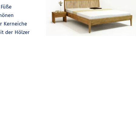
 Füße
chönen
er Kerneiche
it der Hölzer