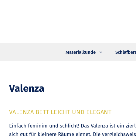
Zum
Inhalt
springen
Materialkunde
Schlafber
Valenza
VALENZA BETT LEICHT UND ELEGANT
Einfach feminim und schlicht! Das Valenza ist ein zier
sich gut für kleinere Räume eignet. Die vergleichswe